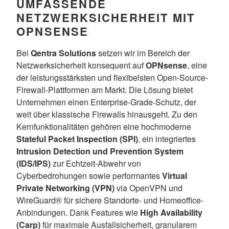
UMFASSENDE
NETZWERKSICHERHEIT MIT
OPNSENSE
Bei
Qentra Solutions
setzen wir im Bereich der
Netzwerksicherheit konsequent auf
OPNsense
, eine
der leistungsstärksten und flexibelsten Open-Source-
Firewall-Plattformen am Markt. Die Lösung bietet
Unternehmen einen Enterprise-Grade-Schutz, der
weit über klassische Firewalls hinausgeht. Zu den
Kernfunktionalitäten gehören eine hochmoderne
Stateful Packet Inspection (SPI)
, ein integriertes
Intrusion Detection und Prevention System
(IDS/IPS)
zur Echtzeit-Abwehr von
Cyberbedrohungen sowie performantes
Virtual
Private Networking (VPN)
via OpenVPN und
WireGuard® für sichere Standorte- und Homeoffice-
Anbindungen. Dank Features wie
High Availability
(Carp)
für maximale Ausfallsicherheit, granularem