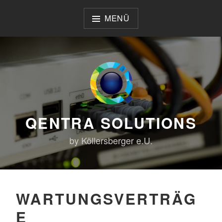
Zum
Inhalt
MENÜ
springen
QENTRA SOLUTIONS
by Köllersberger e.U.
WARTUNGSVERTRÄG
E